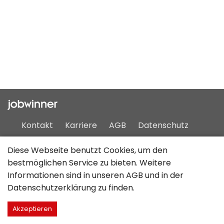
Kontakt
Karriere
AGB
Datenschutz
Impressum
Sitemap
Diese Webseite benutzt Cookies, um den
bestmöglichen Service zu bieten. Weitere
Informationen sind in unseren
AGB
und in der
Deutsch
Datenschutzerklärung
zu finden.
Akzeptieren
©2026 JobCloud AG