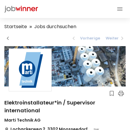
Startseite
Jobs durchsuchen
Vorherige
Weiter
Elektroinstallateur*in / Supervisor
international
Marti Technik AG
Lochackerweg 2, 3302 Moosseedorf
2W