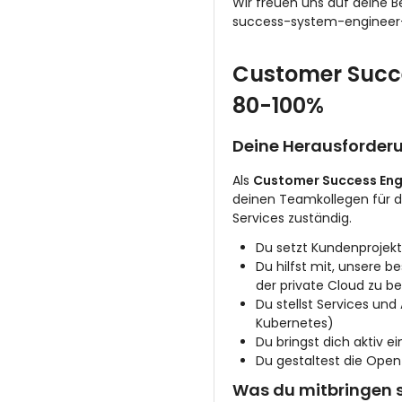
Wir freuen uns auf deine 
success-system-engineer
Customer Succe
80-100%
Deine Herausforderu
Als
Customer Success Eng
deinen Teamkollegen für d
Services zuständig.
Du setzt Kundenprojek
Du hilfst mit, unsere 
der private Cloud zu b
Du stellst Services un
Kubernetes)
Du bringst dich aktiv 
Du gestaltest die Open
Was du mitbringen s