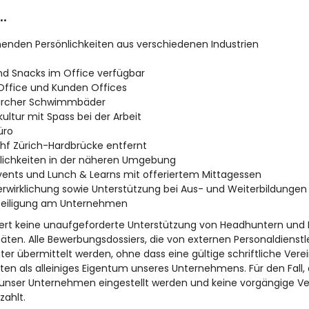
..
enden Persönlichkeiten aus verschiedenen Industrien
nd Snacks im Office verfügbar
ffice und Kunden Offices
Zürcher Schwimmbäder
tur mit Spass bei der Arbeit
üro
Bhf Zürich-Hardbrücke entfernt
lichkeiten in der näheren Umgebung
nts und Lunch & Learns mit offeriertem Mittagessen
verwirklichung sowie Unterstützung bei Aus- und Weiterbildungen
eteiligung am Unternehmen
iert keine unaufgeforderte Unterstützung von Headhuntern und 
äten. Alle Bewerbungsdossiers, die von externen Personaldienstl
iter übermittelt werden, ohne dass eine gültige schriftliche Vere
ten als alleiniges Eigentum unseres Unternehmens. Für den Fall,
n unser Unternehmen eingestellt werden und keine vorgängige Ve
ahlt.