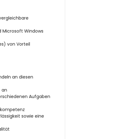
vergleichbare
nd Microsoft Windows
s) von Vorteil
andeln an diesen
e an
 verschiedenen Aufgaben
gskompetenz
ässigkeit sowie eine
lität