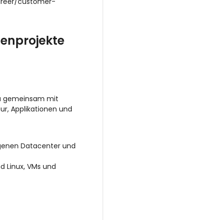
career/customer-
enprojekte
du gemeinsam mit
ur, Applikationen und
eigenen Datacenter und
nd Linux, VMs und