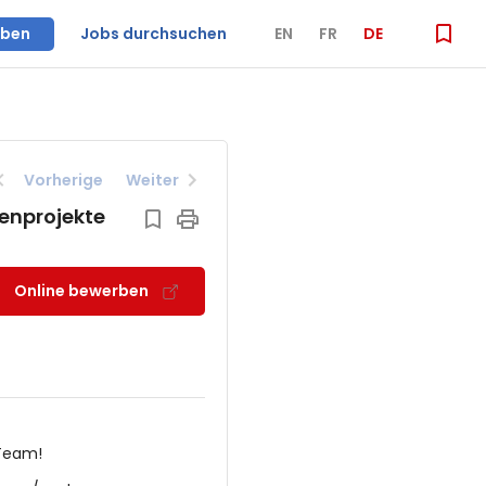
iben
Jobs durchsuchen
EN
FR
DE
Vorherige
Weiter
enprojekte
Online bewerben
 Team!