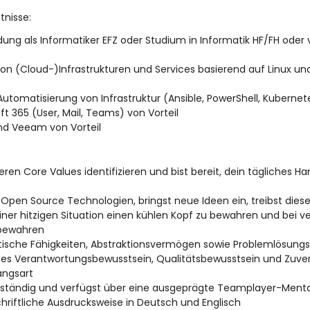
tnisse:
ung als Informatiker EFZ oder Studium in Informatik HF/FH oder 
von (Cloud-)Infrastrukturen und Services basierend auf Linux u
utomatisierung von Infrastruktur (Ansible, PowerShell, Kubernete
t 365 (User, Mail, Teams) von Vorteil
und Veeam von Vorteil
ren Core Values identifizieren und bist bereit, dein tägliches H
 Open Source Technologien, bringst neue Ideen ein, treibst dies
n einer hitzigen Situation einen kühlen Kopf zu bewahren und bei
 bewahren
ytische Fähigkeiten, Abstraktionsvermögen sowie Problemlösun
es Verantwortungsbewusstsein, Qualitätsbewusstsein und Zuverl
ngsart
bständig und verfügst über eine ausgeprägte Teamplayer-Menta
riftliche Ausdrucksweise in Deutsch und Englisch