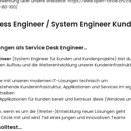
Bewerbung über unsere Webseite: https://www.open-circle.ch/
-80-100/
ss Engineer / System Engineer Kund
ngen als Service Desk Engineer…
ineer
(System Engineer für Kunden und Kundenprojekte) bist 
en Aufbau und die Weiterentwicklung unserer Kundeninfrastrukt
te mit unseren modernen IT-Lösungen technisch um
bestehende Kundeninfrastruktur, Applikationen und Services im 
etreiben
d Applikationen für Kunden bereit und betreust diese (Windows u
ein, wenn es um die (Weiter-)Entwicklung neuer Lösungen geht
 Circle mit und wirst Teil eines jungen und innovativen Teams
olltest…