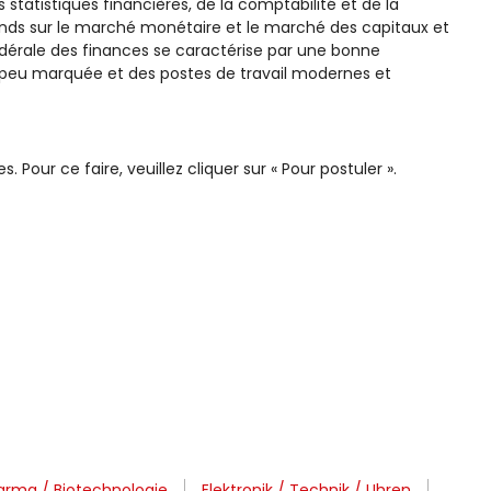
 statistiques financières, de la comptabilité et de la
onds sur le marché monétaire et le marché des capitaux et
fédérale des finances se caractérise par une bonne
e peu marquée et des postes de travail modernes et
 Pour ce faire, veuillez cliquer sur « Pour postuler ».
rma / Biotechnologie
Elektronik / Technik / Uhren