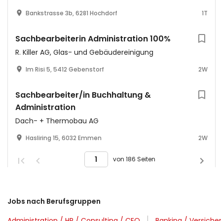
Bankstrasse 3b, 6281 Hochdorf
1T
Sachbearbeiterin Administration 100%
R. Killer AG, Glas- und Gebäudereinigung
Im Risi 5, 5412 Gebenstorf
2W
Sachbearbeiter/in Buchhaltung &
Administration
Dach- + Thermobau AG
Hasliring 15, 6032 Emmen
2W
von 186 Seiten
Jobs nach Berufsgruppen
Administration / HR / Consulting / CEO
Banking / Versich