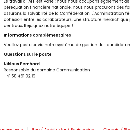
Le travail à l'AFF est varié : nous nous occupons également des
péréquation financière nationale, nous nous procurons des f
assurons la solvabilité de la Confédération. L'Administration 
cohésion entre les collaborateurs, une structure hiérarchiqu
centraux. Rejoignez notre équipe !
Informations complémentaires
Veuillez postuler via notre système de gestion des candidatures.
Questions sur le poste
Niklaus Bernhard
Responsable du domaine Communication
+41 58 461 02 19
erungswesen
Bau / Architektur / Engineering
Chemie / Pha