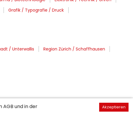
Grafik / Typografie / Druck
dt / Unterwallis
Region Zürich / Schaffhausen
en
AGB
und in der
Akzeptieren