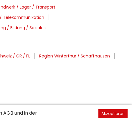
ndwerk / Lager / Transport
 / Telekommunikation
ng / Bildung / Soziales
hweiz / GR / FL
Region Winterthur / Schaffhausen
en
AGB
und in der
Akzeptieren