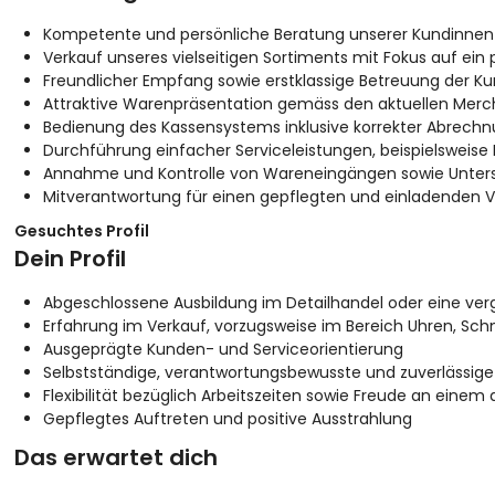
Kompetente und persönliche Beratung unserer Kundinne
Verkauf unseres vielseitigen Sortiments mit Fokus auf ein p
Freundlicher Empfang sowie erstklassige Betreuung der K
Attraktive Warenpräsentation gemäss den aktuellen Merch
Bedienung des Kassensystems inklusive korrekter Abrech
Durchführung einfacher Serviceleistungen, beispielswei
Annahme und Kontrolle von Wareneingängen sowie Unters
Mitverantwortung für einen gepflegten und einladenden 
Gesuchtes Profil
Dein Profil
Abgeschlossene Ausbildung im Detailhandel oder eine verg
Erfahrung im Verkauf, vorzugsweise im Bereich Uhren, Schm
Ausgeprägte Kunden- und Serviceorientierung
Selbstständige, verantwortungsbewusste und zuverlässige
Flexibilität bezüglich Arbeitszeiten sowie Freude an ein
Gepflegtes Auftreten und positive Ausstrahlung
Das erwartet dich