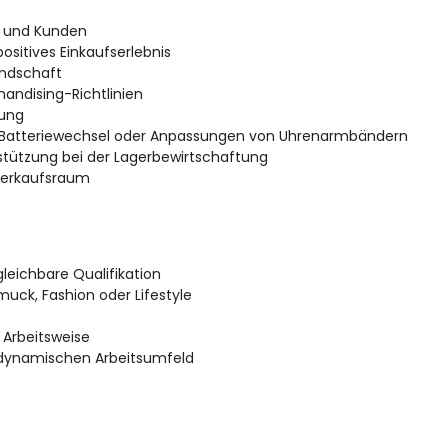
n und Kunden
ositives Einkaufserlebnis
undschaft
andising-Richtlinien
nung
se Batteriewechsel oder Anpassungen von Uhrenarmbändern
tützung bei der Lagerbewirtschaftung
Verkaufsraum
leichbare Qualifikation
uck, Fashion oder Lifestyle
 Arbeitsweise
em dynamischen Arbeitsumfeld