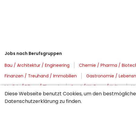
Jobs nach Berufsgruppen
Bau / Architektur / Engineering
Chemie / Pharma / Biotec
Finanzen / Treuhand / Immobilien
Gastronomie / Lebensm
Medizin / Pflege / Therapie
Sport / Wellness / Kultur
Ve
Diese Webseite benutzt Cookies, um den bestmöglichen
Datenschutzerklärung
zu finden.
Jobs nach Regionen
Region Basel
Region Bern
Region Fribourg
Region G
Region Winterthur / Schaffhausen
Rheintal / FL / Sargans 