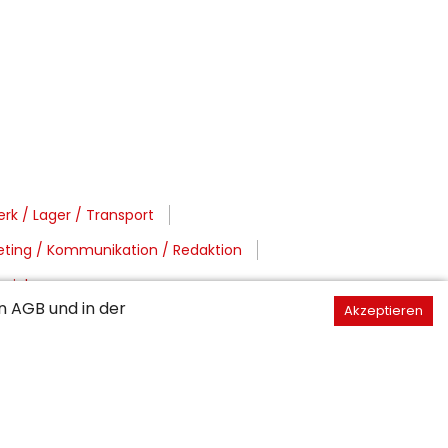
rk / Lager / Transport
eting / Kommunikation / Redaktion
oziales
en
AGB
und in der
Akzeptieren
/ FL
Region Waadt / Unterwallis
stschweiz