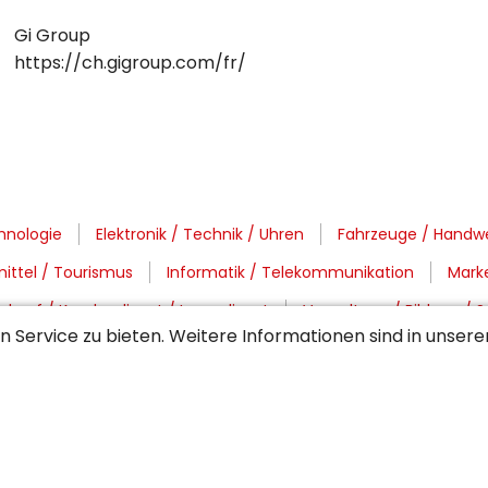
Gi Group
https://ch.gigroup.com/fr/
hnologie
Elektronik / Technik / Uhren
Fahrzeuge / Handwe
ittel / Tourismus
Informatik / Telekommunikation
Mark
rkauf / Kundendienst / Innendienst
Verwaltung / Bildung / S
 Service zu bieten. Weitere Informationen sind in unser
enf
Region Mittelland (AG / SO)
Region Ostschweiz / GR 
/ Linth
St. Gallen / Appenzell
Thurgau / Bodensee
We