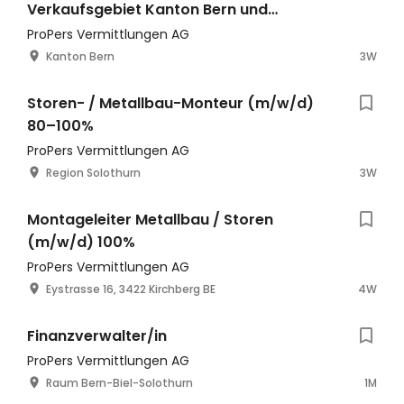
Verkaufsgebiet Kanton Bern und
angrenzende Regionen
ProPers Vermittlungen AG
Kanton Bern
3W
Storen- / Metallbau-Monteur (m/w/d)
80–100%
ProPers Vermittlungen AG
Region Solothurn
3W
Montageleiter Metallbau / Storen
(m/w/d) 100%
ProPers Vermittlungen AG
Eystrasse 16, 3422 Kirchberg BE
4W
Finanzverwalter/in
ProPers Vermittlungen AG
Raum Bern-Biel-Solothurn
1M