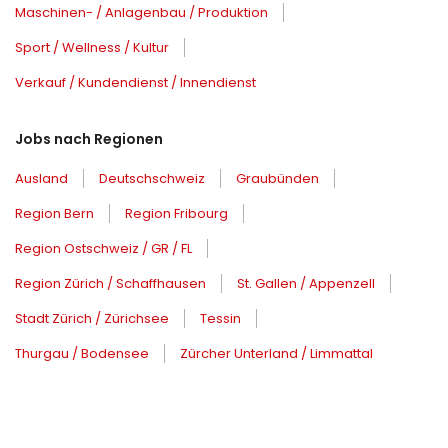
Maschinen- / Anlagenbau / Produktion
Sport / Wellness / Kultur
Verkauf / Kundendienst / Innendienst
Jobs nach Regionen
Ausland
Deutschschweiz
Graubünden
Region Bern
Region Fribourg
Region Ostschweiz / GR / FL
Region Zürich / Schaffhausen
St. Gallen / Appenzell
Stadt Zürich / Zürichsee
Tessin
Thurgau / Bodensee
Zürcher Unterland / Limmattal