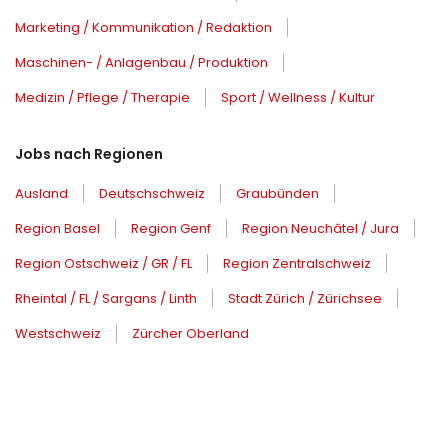
Marketing / Kommunikation / Redaktion
Maschinen- / Anlagenbau / Produktion
Medizin / Pflege / Therapie
Sport / Wellness / Kultur
Jobs nach Regionen
Ausland
Deutschschweiz
Graubünden
Region Basel
Region Genf
Region Neuchâtel / Jura
Region Ostschweiz / GR / FL
Region Zentralschweiz
Rheintal / FL / Sargans / Linth
Stadt Zürich / Zürichsee
Westschweiz
Zürcher Oberland