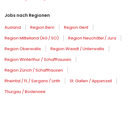
Jobs nach Regionen
Ausland
Region Bern
Region Genf
Region Mittelland (AG / SO)
Region Neuchâtel / Jura
Region Oberwallis
Region Waadt / Unterwallis
Region Winterthur / Schaffhausen
Region Zürich / Schaffhausen
Rheintal / FL / Sargans / Linth
St. Gallen / Appenzell
Thurgau / Bodensee