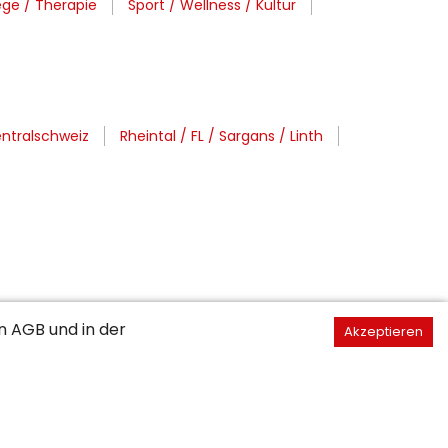
ege / Therapie
Sport / Wellness / Kultur
entralschweiz
Rheintal / FL / Sargans / Linth
en
AGB
und in der
Akzeptieren