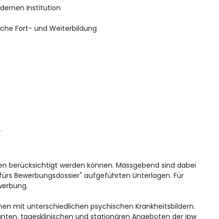
dernen Institution
sche Fort- und Weiterbildung
4
gen berücksichtigt werden können. Massgebend sind dabei
fürs Bewerbungsdossier"
aufgeführten Unterlagen. Für
ewerbung.
en mit unterschiedlichen psychischen Krankheitsbildern.
anten, tagesklinischen und stationären Angeboten der ipw