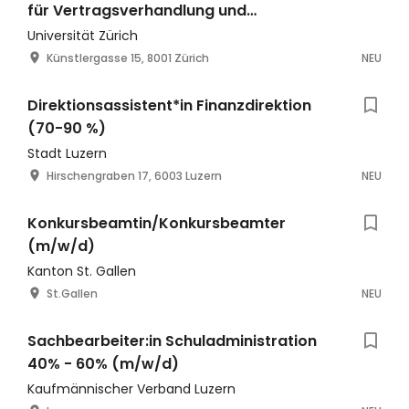
für Vertragsverhandlung und
Projektmanagement
Universität Zürich
Künstlergasse 15, 8001 Zürich
NEU
Direktionsassistent*in Finanzdirektion
(70-90 %)
Stadt Luzern
Hirschengraben 17, 6003 Luzern
NEU
Konkursbeamtin/Konkursbeamter
(m/w/d)
Kanton St. Gallen
St.Gallen
NEU
Sachbearbeiter:in Schuladministration
40% - 60% (m/w/d)
Kaufmännischer Verband Luzern