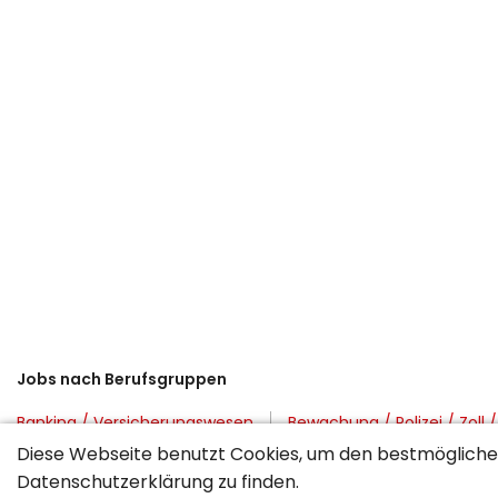
Jobs nach Berufsgruppen
Banking / Versicherungswesen
Bewachung / Polizei / Zoll 
Diese Webseite benutzt Cookies, um den bestmöglichen
Fahrzeuge / Handwerk / Lager / Transport
Gastronomie / 
Datenschutzerklärung
zu finden.