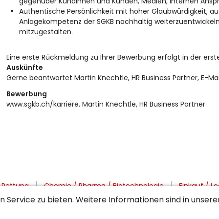
gegenüber Kundinnen und Kunden, Medien, internen Anspr
Authentische Persönlichkeit mit hoher Glaubwürdigkeit, a
Anlagekompetenz der SGKB nachhaltig weiterzuentwickeln 
mitzugestalten.
Eine erste Rückmeldung zu Ihrer Bewerbung erfolgt in der er
Auskünfte
Gerne beantwortet Martin Knechtle, HR Business Partner, E-Mai
Bewerbung
www.sgkb.ch/karriere, Martin Knechtle, HR Business Partner
/ Rettung
Chemie / Pharma / Biotechnologie
Einkauf / Lo
 Service zu bieten. Weitere Informationen sind in unser
Lebensmittel / Tourismus
Grafik / Typografie / Druck
Mar