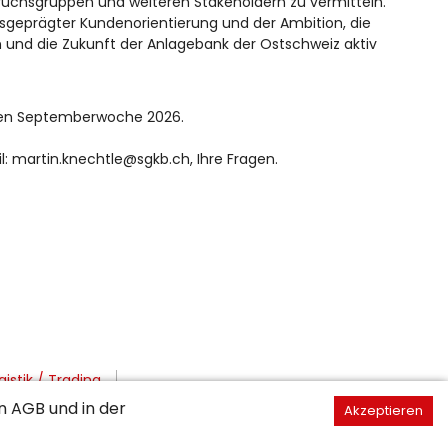
uchsgruppen und weiteren Stakeholdern zu vermitteln.
usgeprägter Kundenorientierung und der Ambition, die
und die Zukunft der Anlagebank der Ostschweiz aktiv
sten Septemberwoche 2026.
l: martin.knechtle@sgkb.ch, Ihre Fragen.
gistik / Trading
en
AGB
und in der
Akzeptieren
keting / Kommunikation / Redaktion