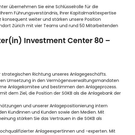
nter übernehmen Sie eine Schlüsselrolle für die
Ihrem Führungsverständnis, Ihrer Kapitalmarktexpertise
z konsequent weiter und stärken unsere Position
ndort Zürich mit vier Teams und rund 50 Mitarbeitenden
iter(in) Investment Center 80 –
r strategischen Richtung unseres Anlagegeschäfts.
e deren Umsetzung in den Vermögensverwaltungsmandaten
interne Anlagekomitee und bestimmen den Anlageprozess.
t dem Ziel, die Position der SGKB als die Anlagebank der
hätzungen und unserer Anlagepositionierung intern
den Kundinnen und Kunden sowie den Medien. Mit
einung stärken Sie das Vertrauen in die SGKB als
ochqualifizierter Anlageexpertinnen und -experten. Mit