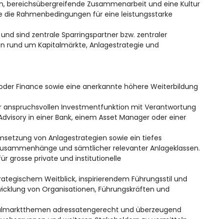
ion, bereichsübergreifende Zusammenarbeit und eine Kultur
ie die Rahmenbedingungen für eine leistungsstarke
 und sind zentrale Sparringspartner bzw. zentraler
en rund um Kapitalmärkte, Anlagestrategie und
t oder Finance sowie eine anerkannte höhere Weiterbildung
 anspruchsvollen Investmentfunktion mit Verantwortung
dvisory in einer Bank, einem Asset Manager oder einer
Umsetzung von Anlagestrategien sowie ein tiefes
Zusammenhänge und sämtlicher relevanter Anlageklassen.
 grosse private und institutionelle
ategischem Weitblick, inspirierendem Führungsstil und
icklung von Organisationen, Führungskräften und
italmarktthemen adressatengerecht und überzeugend