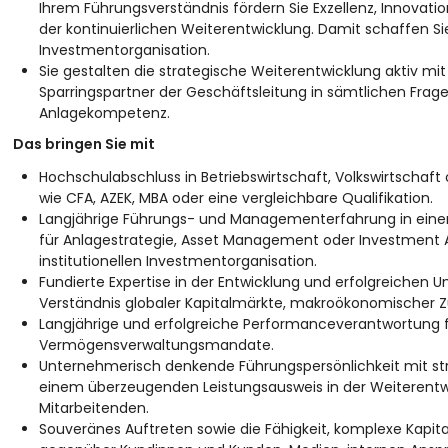
Ihrem Führungsverständnis fördern Sie Exzellenz, Innovat
der kontinuierlichen Weiterentwicklung. Damit schaffen S
Investmentorganisation.
Sie gestalten die strategische Weiterentwicklung aktiv mit
Sparringspartner der Geschäftsleitung in sämtlichen Frag
Anlagekompetenz.
Das bringen Sie mit
Hochschulabschluss in Betriebswirtschaft, Volkswirtschaf
wie CFA, AZEK, MBA oder eine vergleichbare Qualifikation.
Langjährige Führungs- und Managementerfahrung in einer
für Anlagestrategie, Asset Management oder Investment A
institutionellen Investmentorganisation.
Fundierte Expertise in der Entwicklung und erfolgreichen 
Verständnis globaler Kapitalmärkte, makroökonomischer 
Langjährige und erfolgreiche Performanceverantwortung für
Vermögensverwaltungsmandate.
Unternehmerisch denkende Führungspersönlichkeit mit str
einem überzeugenden Leistungsausweis in der Weiterentw
Mitarbeitenden.
Souveränes Auftreten sowie die Fähigkeit, komplexe Kap