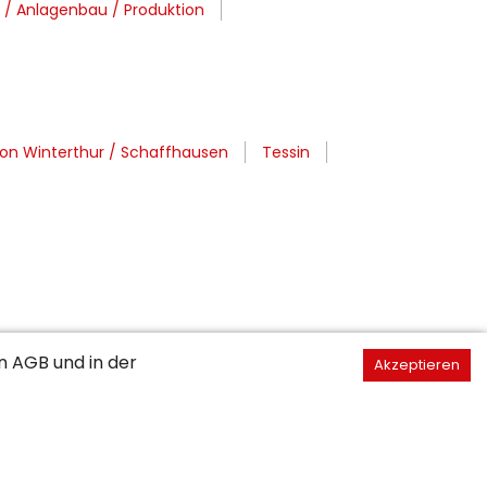
/ Anlagenbau / Produktion
on Winterthur / Schaffhausen
Tessin
en
AGB
und in der
Akzeptieren