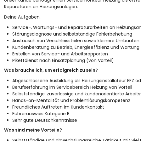
Unser Kunde benötigt einen Servicemonteur Heizung als erst
Reparaturen an Heizungsanlagen.
Deine Aufgaben:
Service-, Wartungs- und Reparaturarbeiten an Heizungsa
Störungsdiagnose und selbstständige Fehlerbehebung
Austausch von Verschleissteilen sowie kleinere Umbauten
Kundenberatung zu Betrieb, Energieeffizienz und Wartung
Erstellen von Service- und Arbeitsrapporten
Pikettdienst nach Einsatzplanung (von Vorteil)
Was brauche ich, um erfolgreich zu sein?
Abgeschlossene Ausbildung als Heizungsinstallateur EFZ o
Berufserfahrung im Servicebereich Heizung von Vorteil
Selbstständige, zuverlässige und kundenorientierte Arbeit
Hands-on-Mentalität und Problemlösungskompetenz
Freundliches Auftreten im Kundenkontakt
Führerausweis Kategorie B
Sehr gute Deutschkenntnisse
Was sind meine Vorteile?
Selbstständige und abwechslungsreiche Tätigkeit mit viel