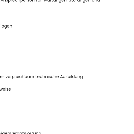
e Ansprechperson für Wartungen, Störungen und
nlagen
der vergleichbare technische Ausbildung
sweise
 Eigenverantwortung