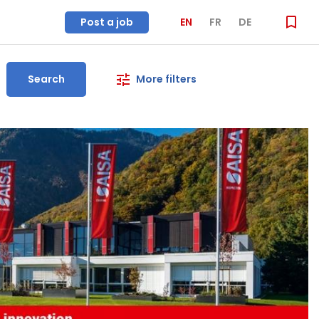
Post a job
EN
FR
DE
Search
More filters