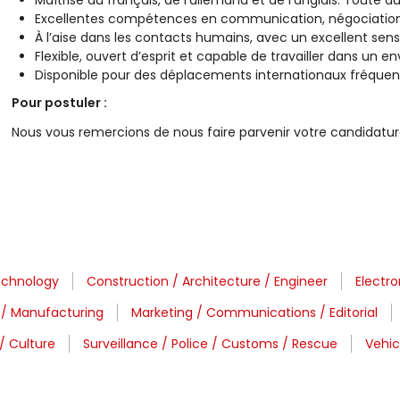
Maîtrise du français, de l’allemand et de l’anglais. Toute 
Excellentes compétences en communication, négociation
À l’aise dans les contacts humains, avec un excellent sens 
Flexible, ouvert d’esprit et capable de travailler dans un e
Disponible pour des déplacements internationaux fréquen
Pour postuler :
Nous vous remercions de nous faire parvenir votre candidatur
echnology
Construction / Architecture / Engineer
Electro
. / Manufacturing
Marketing / Communications / Editorial
/ Culture
Surveillance / Police / Customs / Rescue
Vehic