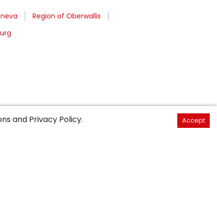
eneva
Region of Oberwallis
burg
ons
and
Privacy Policy
.
Accept