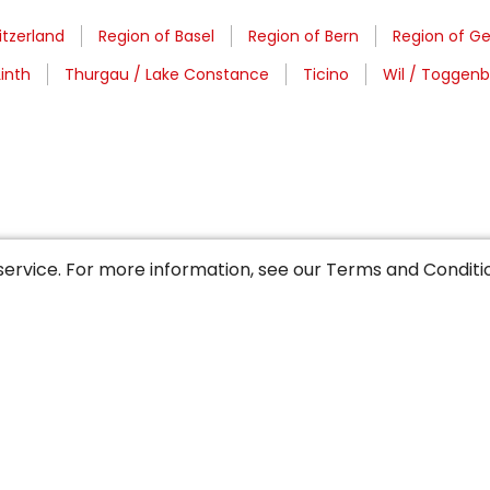
tzerland
Region of Basel
Region of Bern
Region of G
Linth
Thurgau / Lake Constance
Ticino
Wil / Toggen
service. For more information, see our
Terms and Conditi