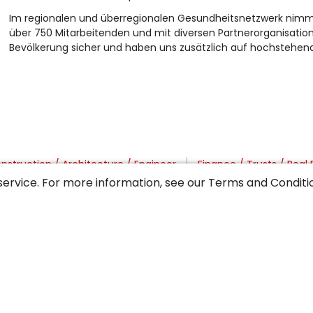
Im regionalen und überregionalen Gesundheitsnetzwerk nimmt d
über 750 Mitarbeitenden und mit diversen Partnerorganisation
Bevölkerung sicher und haben uns zusätzlich auf hochstehende 
nstruction / Architecture / Engineer
Finance / Trusts / Real 
service. For more information, see our
Terms and Conditi
. / Manufacturing
Marketing / Communications / Editorial
ulture
Surveillance / Police / Customs / Rescue
tzerland
Region of Bern
Region of Oberwallis
Region 
Wil / Toggenburg
Zurich Oberland