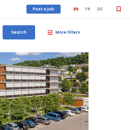
Post a job
EN
FR
DE
Search
More filters