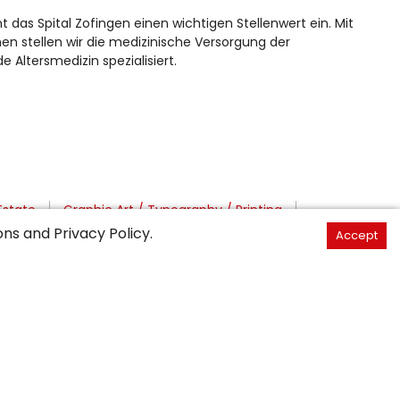
as Spital Zofingen einen wichtigen Stellenwert ein. Mit
en stellen wir die medizinische Versorgung der
Altersmedizin spezialisiert.
Estate
Graphic Art / Typography / Printing
ons
and
Privacy Policy
.
Accept
Medicine / Care / Therapy
of Vaud / Valais
Rheintal / FL / Sargans / Linth