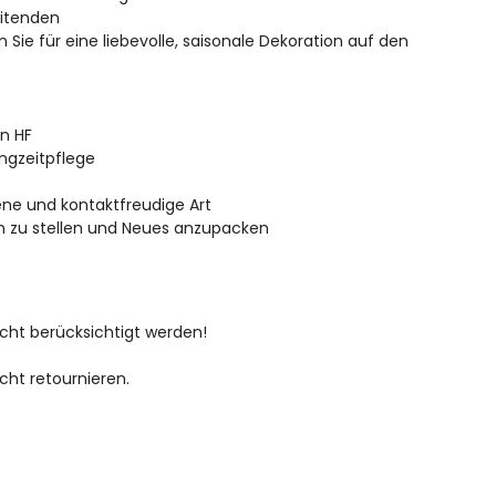
eitenden
ie für eine liebevolle, saisonale Dekoration auf den
on HF
angzeitpflege
ene und kontaktfreudige Art
en zu stellen und Neues anzupacken
icht berücksichtigt werden!
cht retournieren.