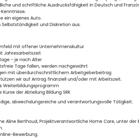
liche und schriftliche Ausdrucksfähigkeit in Deutsch und Französ
-Kenntnisse.
se ein eigenes Auto.
 Selbstständigkeit und Diskretion aus.
mfeld mit offener Unternehmenskultur
it Jahresarbeitszeit
stage - je nach Alter
itsfreie Tage fallen, werden nachgewährt
ungen mit überdurchschnittlichem Arbeitgeberbeitrag
ützen wir auf Antrag finanziell und/oder mit Arbeitszeit.
nes Weiterbildungsprogramm
 Kurse der Abteilung Bildung SRK
ändige, abwechslungsreiche und verantwortungsvolle Tätigkeit.
ne Aline Berthoud, Projektverantwortliche Home Care, unter der E
h.
Online-Bewerbung.