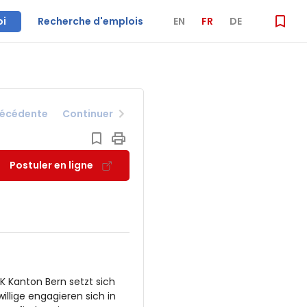
oi
Recherche d'emplois
EN
FR
DE
récédente
Continuer
Postuler en ligne
K Kanton Bern setzt sich
llige engagieren sich in