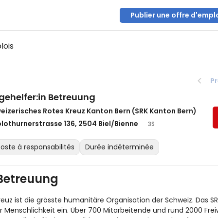
Publier une offre d'empl
lois
P
egehelfer:in Betreuung
eizerisches Rotes Kreuz Kanton Bern (SRK Kanton Bern)
lothurnerstrasse 136, 2504 Biel/Bienne
3S
oste à responsabilités
Durée indéterminée
 Betreuung
euz ist die grösste humanitäre Organisation der Schweiz. Das SR
Menschlichkeit ein. Über 700 Mitarbeitende und rund 2000 Freiwi