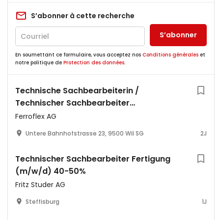
S’abonner à cette recherche
S’abonner
En soumettant ce formulaire, vous acceptez nos
Conditions générales
et
notre politique de
Protection des données
.
Technische Sachbearbeiterin /
Technischer Sachbearbeiter
Sicherheitstechnik (80-100%)
Ferroflex AG
Untere Bahnhofstrasse 23, 9500 Wil SG
2J
Technischer Sachbearbeiter Fertigung
(m/w/d) 40-50%
Fritz Studer AG
Steffisburg
1J