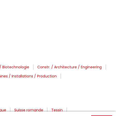
/ Biotechnologie
Constr. / Architecture / Engineering
nes / Installations / Production
ique
Suisse romande
Tessin