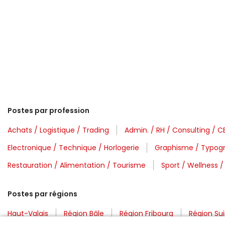
Postes par profession
Achats / Logistique / Trading
Admin. / RH / Consulting / 
Electronique / Technique / Horlogerie
Graphisme / Typogr
Restauration / Alimentation / Tourisme
Sport / Wellness /
Postes par régions
Haut-Valais
Région Bâle
Région Fribourg
Région Sui