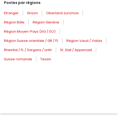
Postes par régions
Etranger
Grison
Oberland zurichois
Région Bâle
Région Genève
Région Moyen-Pays (AG / SO)
Région Suisse orientale / GR / FL
Région Vaud / Valais
Rheintal / FL / Sargans / Linth
St. Gall / Appenzell
Suisse romande
Tessin