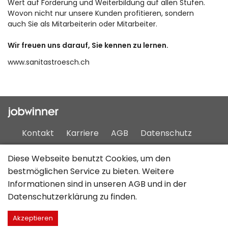
Wert auf Förderung und Weiterbildung auf allen Stufen.
Wovon nicht nur unsere Kunden profitieren, sondern
auch Sie als Mitarbeiterin oder Mitarbeiter.
Wir freuen uns darauf, Sie kennen zu lernen.
www.sanitastroesch.ch
Kontakt
Karriere
AGB
Datenschutz
Impressum
Sitemap
Diese Webseite benutzt Cookies, um den
bestmöglichen Service zu bieten. Weitere
Informationen sind in unseren
AGB
und in der
Deutsch
Datenschutzerklärung
zu finden.
Akzeptieren
©2026 JobCloud AG