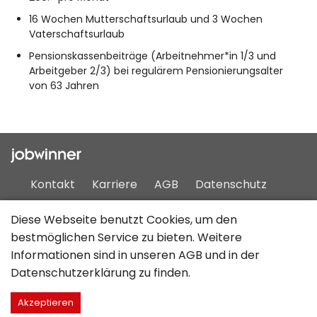
16 Wochen Mutterschaftsurlaub und 3 Wochen
Vaterschaftsurlaub
Pensionskassenbeiträge (Arbeitnehmer*in 1/3 und
Arbeitgeber 2/3) bei regulärem Pensionierungsalter
von 63 Jahren
Kontakt
Karriere
AGB
Datenschutz
Impressum
Sitemap
Diese Webseite benutzt Cookies, um den
bestmöglichen Service zu bieten. Weitere
Informationen sind in unseren
AGB
und in der
Deutsch
Datenschutzerklärung
zu finden.
Akzeptieren
©2026 JobCloud AG