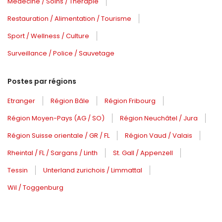
Médecine / Soins / Thérapie
Restauration / Alimentation / Tourisme
Sport / Wellness / Culture
Surveillance / Police / Sauvetage
Postes par régions
Etranger
Région Bâle
Région Fribourg
Région Moyen-Pays (AG / SO)
Région Neuchâtel / Jura
Région Suisse orientale / GR / FL
Région Vaud / Valais
Rheintal / FL / Sargans / Linth
St. Gall / Appenzell
Tessin
Unterland zurichois / Limmattal
Wil / Toggenburg