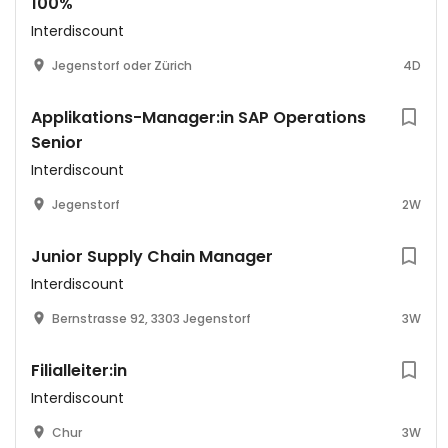
100%
Interdiscount
Jegenstorf oder Zürich
4D
Applikations-Manager:in SAP Operations
Senior
Interdiscount
Jegenstorf
2W
Junior Supply Chain Manager
Interdiscount
Bernstrasse 92, 3303 Jegenstorf
3W
Filialleiter:in
Interdiscount
Chur
3W