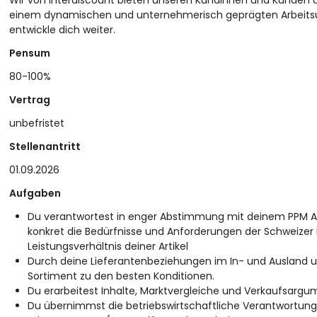
Wir von Interdiscount bieten unseren Kundinnen und Kunden da
einem dynamischen und unternehmerisch geprägten Arbeitsum
entwickle dich weiter.
Pensum
80-100%
Vertrag
unbefristet
Stellenantritt
01.09.2026
Aufgaben
Du verantwortest in enger Abstimmung mit deinem PPM Au
konkret die Bedürfnisse und Anforderungen der Schweizer
Leistungsverhältnis deiner Artikel
Durch deine Lieferantenbeziehungen im In- und Ausland 
Sortiment zu den besten Konditionen.
Du erarbeitest Inhalte, Marktvergleiche und Verkaufsargu
Du übernimmst die betriebswirtschaftliche Verantwortung 