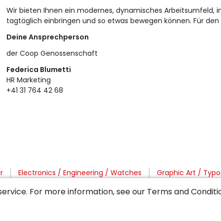
Wir bieten Ihnen ein modernes, dynamisches Arbeitsumfeld, in 
tagtäglich einbringen und so etwas bewegen können. Für den
Deine Ansprechperson
der Coop Genossenschaft
Federica Blumetti
HR Marketing
+41 31 764 42 68
r
Electronics / Engineering / Watches
Graphic Art / Typo
nications / Editorial
Medicine / Care / Therapy
Public 
service. For more information, see our
Terms and Conditi
ulture
Surveillance / Police / Customs / Rescue