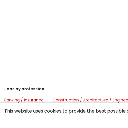
Jobs by profession
Banking / Insurance
Construction / Architecture / Enginee
Machine / Plant Engin. / Manufacturing
Marketing / Commu
This website uses cookies to provide the best possible 
Purchasing / Logistics / Trading
Sport / Spas&Wellness / C