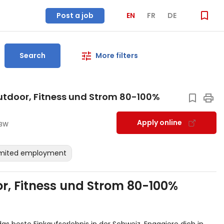
Post a job
EN
FR
DE
Search
More filters
tdoor, Fitness und Strom 80-100%
Apply online
3W
imited employment
r, Fitness und Strom 80-100%