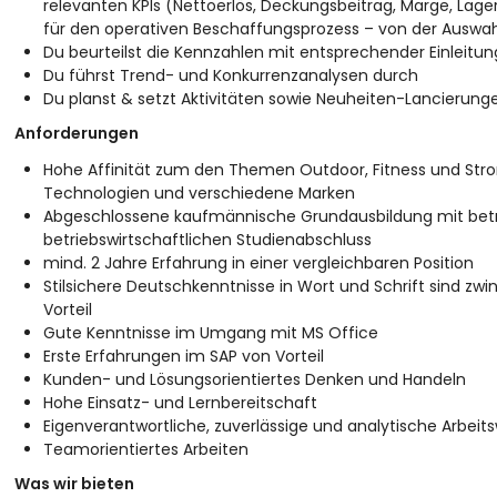
relevanten KPIs (Nettoerlös, Deckungsbeitrag, Marge, La
für den operativen Beschaffungsprozess – von der Auswahl
Du beurteilst die Kennzahlen mit entsprechender Einlei
Du führst Trend- und Konkurrenzanalysen durch
Du planst & setzt Aktivitäten sowie Neuheiten-Lancierung
Anforderungen
Hohe Affinität zum den Themen Outdoor, Fitness und Str
Technologien und verschiedene Marken
Abgeschlossene kaufmännische Grundausbildung mit betri
betriebswirtschaftlichen Studienabschluss
mind. 2 Jahre Erfahrung in einer vergleichbaren Position
Stilsichere Deutschkenntnisse in Wort und Schrift sind zwi
Vorteil
Gute Kenntnisse im Umgang mit MS Office
Erste Erfahrungen im SAP von Vorteil
Kunden- und Lösungsorientiertes Denken und Handeln
Hohe Einsatz- und Lernbereitschaft
Eigenverantwortliche, zuverlässige und analytische Arbeit
Teamorientiertes Arbeiten
Was wir bieten