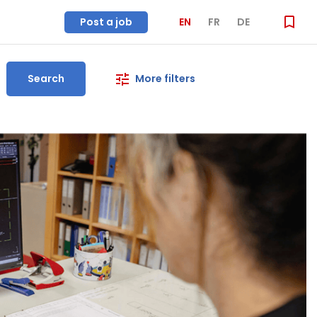
Post a job
EN
FR
DE
Search
More filters