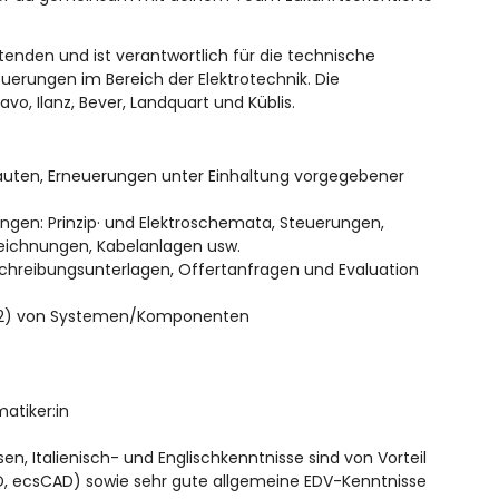
itenden und ist verantwortlich für die technische
erungen im Bereich der Elektrotechnik. Die
o, Ilanz, Bever, Landquart und Küblis.
uten, Erneuerungen unter Einhaltung vorgegebener
gen: Prinzip· und Elektroschemata, Steuerungen,
zeichnungen, Kabelanlagen usw.
chreibungsunterlagen, Offertanfragen und Evaluation
l 2) von Systemen/Komponenten
atiker:in
, Italienisch- und Englischkenntnisse sind von Vorteil
 ecsCAD) sowie sehr gute allgemeine EDV-Kenntnisse