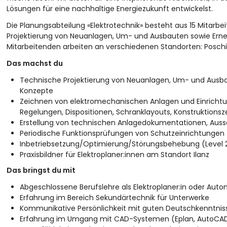
Lösungen für eine nachhaltige Energiezukunft entwickelst.
Die Planungsabteilung «Elektrotechnik» besteht aus 15 Mitarbe
Projektierung von Neuanlagen, Um- und Ausbauten sowie Erneu
Mitarbeitenden arbeiten an verschiedenen Standorten: Poschiav
Das machst du
Technische Projektierung von Neuanlagen, Um- und Ausba
Konzepte
Zeichnen von elektromechanischen Anlagen und Einrichtun
Regelungen, Dispositionen, Schranklayouts, Konstruktions
Erstellung von technischen Anlagedokumentationen, Auss
Periodische Funktionsprüfungen von Schutzeinrichtungen
Inbetriebsetzung/Optimierung/Störungsbehebung (Leve
Praxisbildner für Elektroplaner:innen am Standort Ilanz
Das bringst du mit
Abgeschlossene Berufslehre als Elektroplaner:in oder Autom
Erfahrung im Bereich Sekundärtechnik für Unterwerke
Kommunikative Persönlichkeit mit guten Deutschkenntnissen
Erfahrung im Umgang mit CAD-Systemen (Eplan, AutoCAD,