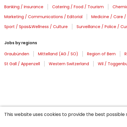
Banking / Insurance
Catering / Food / Tourism
Chemic
Marketing / Communications / Editorial
Medicine / Care /
Sport / Spas&Wellness / Culture
Surveillance / Police / 
Jobs by regions
Graubünden
Mittelland (AG / SO)
Region of Bern
R
St Gall / Appenzell
Western Switzerland
Wil / Toggenb
This website uses cookies to provide the best possible 